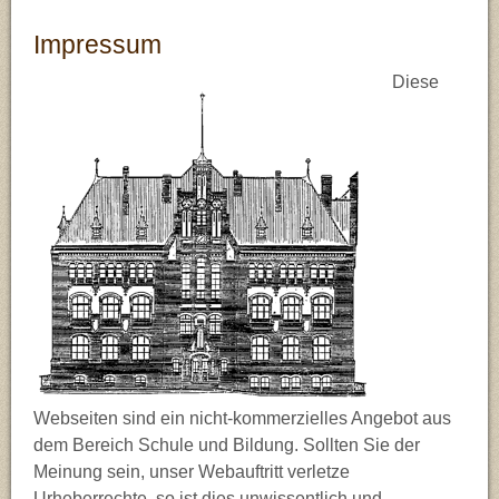
Schulen
Impressum
Chemie (Ch)
Bilingualer Unterricht
Impressum
FAQ
Deutsch (De)
Medienpädagogik
Diese
IServ
Englisch (En)
Gesellschaftslehre
Stade
Erdkunde (Ek)
Naturwissenschaften
Ev. Religion (Re)
Französisch (Fr)
Geschichte (Ge)
Informatik (If)
Webseiten sind ein nicht-kommerzielles Angebot aus
dem Bereich Schule und Bildung. Sollten Sie der
Kunst (Ku)
Meinung sein, unser Webauftritt verletze
Urheberrechte, so ist dies unwissentlich und