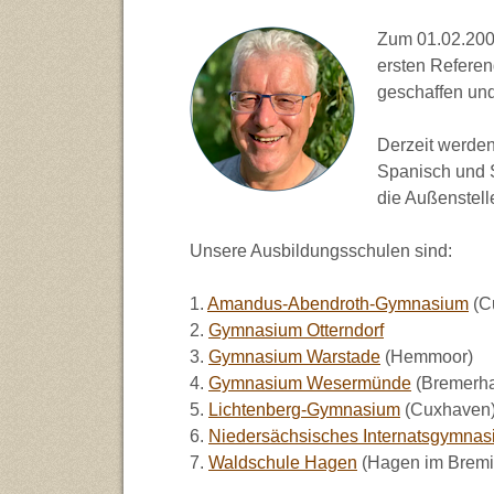
Zum 01.02.200
ersten Refere
geschaffen un
Derzeit werden
Spanisch und S
die Außenstell
Unsere Ausbildungsschulen sind:
1.
Amandus-Abendroth-Gymnasium
(C
2.
Gymnasium Otterndorf
3.
Gymnasium Warstade
(Hemmoor)
4.
Gymnasium Wesermünde
(Bremerh
5.
Lichtenberg-Gymnasium
(Cuxhaven
6.
Niedersächsisches Internatsgymna
7.
Waldschule Hagen
(Hagen im Bremi